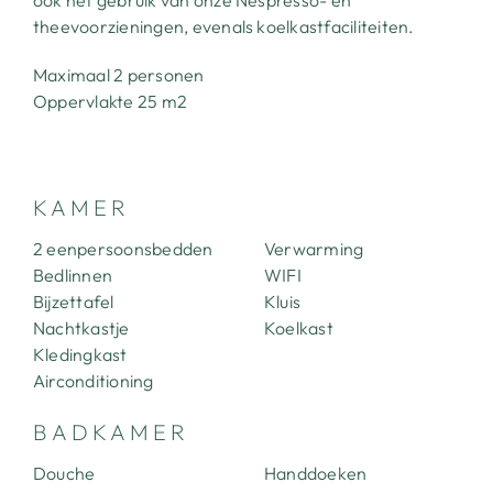
ook het gebruik van onze Nespresso- en
theevoorzieningen, evenals koelkastfaciliteiten.
Maximaal 2 personen
Oppervlakte 25 m2
KAMER
2 eenpersoonsbedden
Verwarming
OVER ONS
Bedlinnen
WIFI
Bijzettafel
Kluis
DE KAMERS
Nachtkastje
Koelkast
Kledingkast
HET LANDGOED
Airconditioning
BADKAMER
DE OMGEVING
Douche
Handdoeken