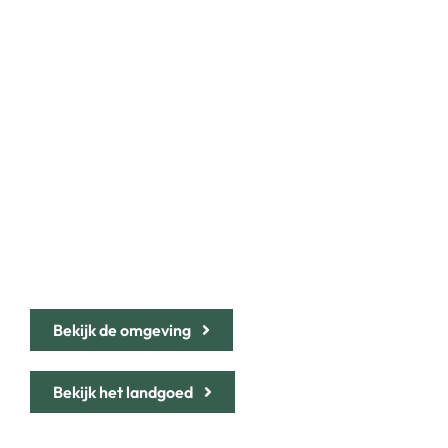
“BUONA
VACANZA” FIJNE
VAKANTIE
Bekijk de omgeving
Bekijk het landgoed