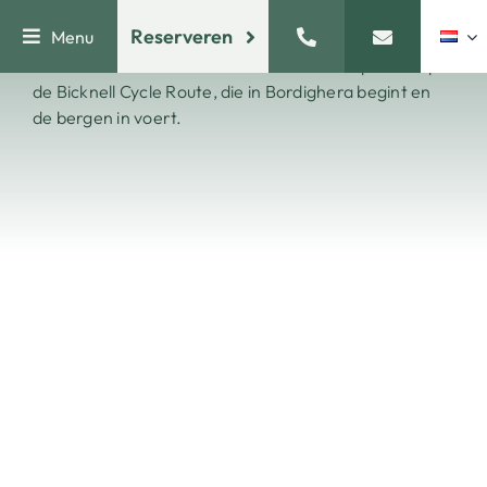
Ga
Voor wielrenners die een uitdaging zoeken, biedt de
Reserveren
Menu
naar
bergachtige omgeving rond Bordighera talloze
inhoud
routes. Mountainbikers kunnen hun hart ophalen op
de Bicknell Cycle Route, die in Bordighera begint en
de bergen in voert.