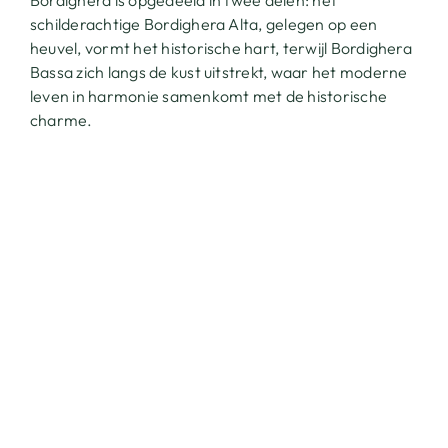
Bordighera is opgedeeld in twee delen: het
schilderachtige Bordighera Alta, gelegen op een
THE LANDSCAPE
heuvel, vormt het historische hart, terwijl Bordighera
Bassa zich langs de kust uitstrekt, waar het moderne
THE SETTING
leven in harmonie samenkomt met de historische
charme.
CONTACT