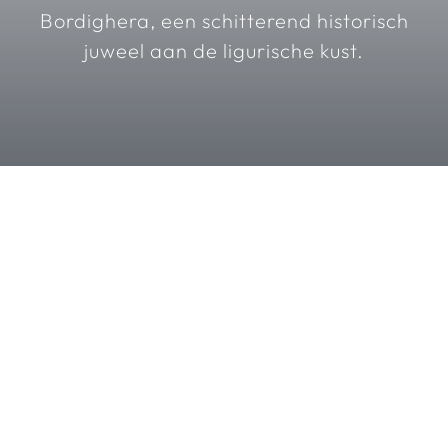
Bordighera, een schitterend historisch
juweel aan de ligurische kust.